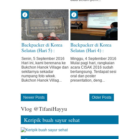
Admin
Admin
4:50:00 PM
12:58:00 AM
No Comment
No Comment
Pengalaman
Pengalaman
Wisata
Wisata
Backpacker di Korea
Backpacker di Korea
Selatan (Hari 5) :
Selatan (Hari 4) :
National Folk Museum
Konferensi, Banpo
Senin, 5 September 2016
Minggu, 4 September 2016
of Korea,
Bridge Moonlight
Hari ini, kami berenana ke
Mulai pagi hari, rangkaian
Gyeongbokgung
Rainbow Fountain
Bukchon Hanok Village dan
acara CISAK 2016 sudah
Palace, KTO,
sekitarnya sekadar
berlangsung. Terdapat sesi
numpang foto wkwk.
oral dan poster
Cheonggyecheon
Bukchon Hanok Villag...
presentation, deng...
Stream, Namdaemun,
LINE Store
Newer Posts
Older Posts
Vlog @TifaniHayyu
Keripik buah sayur sehat