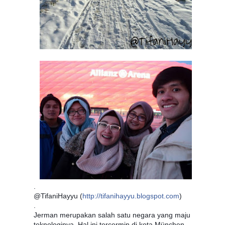
.
@TifaniHayyu (
http://tifanihayyu.blogspot.com
)
.
Jerman merupakan salah satu negara yang maju
teknologinya. Hal ini tercermin di kota München.