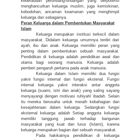
keberadaan perundang-undangan yang berpotensi
menghancurkan keluarga muslim, juga kemiskinan,
kebodohan, ancaman keamanan yang menghimpit
keluarga dan sebagainya.
Peran Keluarga dalam Pembentukan Masyarakat
Islam
Keluarga merupakan institusi terkecil dalam
masyarakat. Didalam keluarga umumnya terdiri dari
ayah, ibu dan anak. Keluarga memiliki peran yang
penting dalam pembentukan sebuah masyarakat.
Pendidikan di keluarga adalah pendidikan awal dan
utama bagi seorang manusia. Keluarga adalah
pemberi pengaruh pertama pada anak manusia.
Keluarga dalam Islam memiliki dua fungsi
yakni fungsi internal dan fungsi ekstenal. Fungsi
internal keluarga yakni interaksi antar anggota
keluarga (suami, istri dan anak) yang saling sayang
menyayangi dengan motivasi ruhiyah/ ibadah. Selain
itu mereka berusaha untuk meraih kebahagian dan
kesejahteraan dalam keluarga. Sedangkan fungsi
eksternal keluarga adalah Setiap anggota keluarga
memiliki tanggung jawab terhadap bangunan
masyarakat yang kuat dan lurus (Islami), karena
keluarga merupakan bagian dari sebuah masyarakat.
Pada hakikatnya pendidikan di keluarga