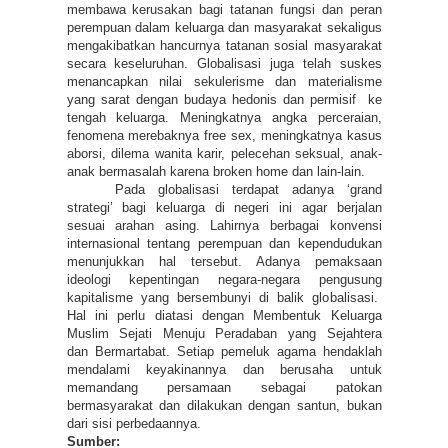
membawa kerusakan bagi tatanan fungsi dan peran
perempuan dalam keluarga dan masyarakat sekaligus
mengakibatkan hancurnya tatanan sosial masyarakat
secara keseluruhan. Globalisasi juga telah suskes
menancapkan nilai sekulerisme dan materialisme
yang sarat dengan budaya hedonis dan permisif ke
tengah keluarga. Meningkatnya angka perceraian,
fenomena merebaknya free sex, meningkatnya kasus
aborsi, dilema wanita karir, pelecehan seksual, anak-
anak bermasalah karena broken home dan lain-lain.
Pada globalisasi terdapat adanya ‘grand
strategi’ bagi keluarga di negeri ini agar berjalan
sesuai arahan asing. Lahirnya berbagai konvensi
internasional tentang perempuan dan kependudukan
menunjukkan hal tersebut. Adanya pemaksaan
ideologi kepentingan negara-negara pengusung
kapitalisme yang bersembunyi di balik globalisasi.
Hal ini perlu diatasi dengan Membentuk Keluarga
Muslim Sejati Menuju Peradaban yang Sejahtera
dan Bermartabat. Setiap pemeluk agama hendaklah
mendalami keyakinannya dan berusaha untuk
memandang persamaan sebagai patokan
bermasyarakat dan dilakukan dengan santun, bukan
dari sisi perbedaannya.
Sumber: