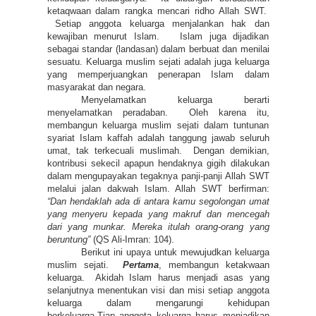
ketaqwaan dalam rangka mencari ridho Allah SWT.
Setiap anggota keluarga menjalankan hak dan
kewajiban menurut Islam. Islam juga dijadikan
sebagai standar (landasan) dalam berbuat dan menilai
sesuatu. Keluarga muslim sejati adalah juga keluarga
yang memperjuangkan penerapan Islam dalam
masyarakat dan negara.
Menyelamatkan keluarga berarti
menyelamatkan peradaban. Oleh karena itu,
membangun keluarga muslim sejati dalam tuntunan
syariat Islam kaffah adalah tanggung jawab seluruh
umat, tak terkecuali muslimah. Dengan demikian,
kontribusi sekecil apapun hendaknya gigih dilakukan
dalam mengupayakan tegaknya panji-panji Allah SWT
melalui jalan dakwah Islam. Allah SWT berfirman:
“Dan hendaklah ada di antara kamu segolongan umat
yang menyeru kepada yang makruf dan mencegah
dari yang munkar. Mereka itulah orang-orang yang
beruntung”
(QS Ali-Imran: 104).
Berikut ini upaya untuk mewujudkan keluarga
muslim sejati.
Pertama
, membangun ketakwaan
keluarga. Akidah Islam harus menjadi asas yang
selanjutnya menentukan visi dan misi setiap anggota
keluarga dalam mengarungi kehidupan
berkeluarga.Tiap anggota keluarga harus menjadikan