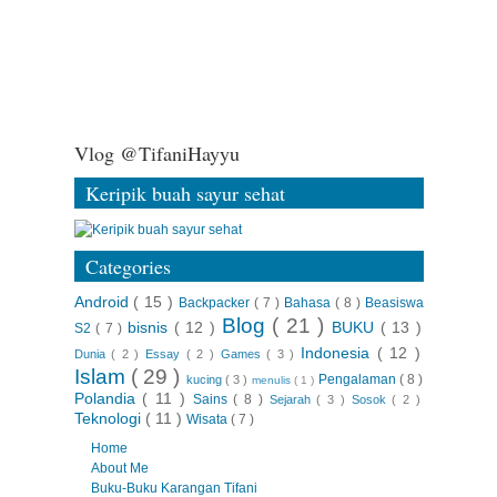
Vlog @TifaniHayyu
Keripik buah sayur sehat
Categories
Android
( 15 )
Backpacker
( 7 )
Bahasa
( 8 )
Beasiswa
Blog
( 21 )
bisnis
( 12 )
BUKU
( 13 )
S2
( 7 )
Indonesia
( 12 )
Dunia
( 2 )
Essay
( 2 )
Games
( 3 )
Islam
( 29 )
Pengalaman
( 8 )
kucing
( 3 )
menulis
( 1 )
Polandia
( 11 )
Sains
( 8 )
Sejarah
( 3 )
Sosok
( 2 )
Teknologi
( 11 )
Wisata
( 7 )
Home
About Me
Buku-Buku Karangan Tifani