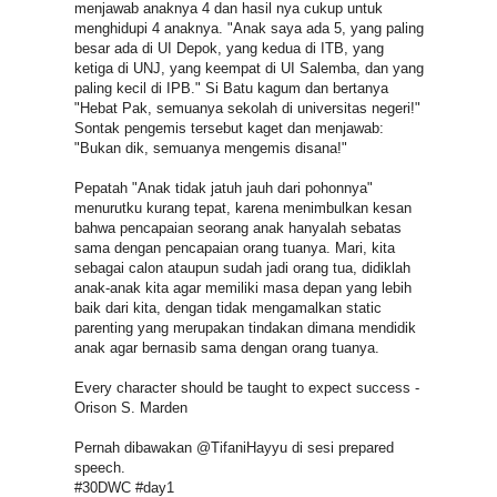
menjawab anaknya 4 dan hasil nya cukup untuk
menghidupi 4 anaknya. "Anak saya ada 5, yang paling
besar ada di UI Depok, yang kedua di ITB, yang
ketiga di UNJ, yang keempat di UI Salemba, dan yang
paling kecil di IPB." Si Batu kagum dan bertanya
"Hebat Pak, semuanya sekolah di universitas negeri!"
Sontak pengemis tersebut kaget dan menjawab:
"Bukan dik, semuanya mengemis disana!"
Pepatah "Anak tidak jatuh jauh dari pohonnya"
menurutku kurang tepat, karena menimbulkan kesan
bahwa pencapaian seorang anak hanyalah sebatas
sama dengan pencapaian orang tuanya. Mari, kita
sebagai calon ataupun sudah jadi orang tua, didiklah
anak-anak kita agar memiliki masa depan yang lebih
baik dari kita, dengan tidak mengamalkan static
parenting yang merupakan tindakan dimana mendidik
anak agar bernasib sama dengan orang tuanya.
Every character should be taught to expect success -
Orison S. Marden
Pernah dibawakan @TifaniHayyu di sesi prepared
speech.
#30DWC #day1