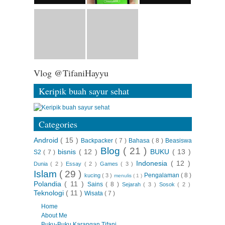
Vlog @TifaniHayyu
Keripik buah sayur sehat
Categories
Android
( 15 )
Backpacker
( 7 )
Bahasa
( 8 )
Beasiswa
Blog
( 21 )
bisnis
( 12 )
BUKU
( 13 )
S2
( 7 )
Indonesia
( 12 )
Dunia
( 2 )
Essay
( 2 )
Games
( 3 )
Islam
( 29 )
Pengalaman
( 8 )
kucing
( 3 )
menulis
( 1 )
Polandia
( 11 )
Sains
( 8 )
Sejarah
( 3 )
Sosok
( 2 )
Teknologi
( 11 )
Wisata
( 7 )
Home
About Me
Buku-Buku Karangan Tifani