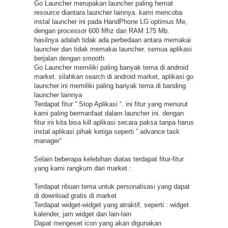
Go Launcher merupakan launcher paling hemat
resource diantara launcher lainnya. kami mencoba
instal launcher ini pada HandPhone LG optimus Me,
dengan processor 600 Mhz dan RAM 175 Mb.
hasilnya adalah tidak ada perbedaan antara memakai
launcher dan tidak memakai launcher. semua aplikasi
berjalan dengan smooth
Go Launcher memiliki paling banyak tema di android
market. silahkan search di android market, aplikasi go
launcher ini memiliki paling banyak tema di banding
launcher lainnya
Terdapat fitur ” Stop Aplikasi “. ini fitur yang menurut
kami paling bermanfaat dalam launcher ini. dengan
fitur ini kita bisa kill aplikasi secara paksa tanpa harus
instal aplikasi pihak ketiga seperti ” advance task
manager”
Selain beberapa kelebihan diatas terdapat fitur-fitur
yang kami rangkum dari market :
Terdapat ribuan tema untuk personalisasi yang dapat
di download gratis di market
Terdapat widget-widget yang atraktif, seperti : widget
kalender, jam widget dan lain-lain
Dapat mengeset icon yang akan digunakan