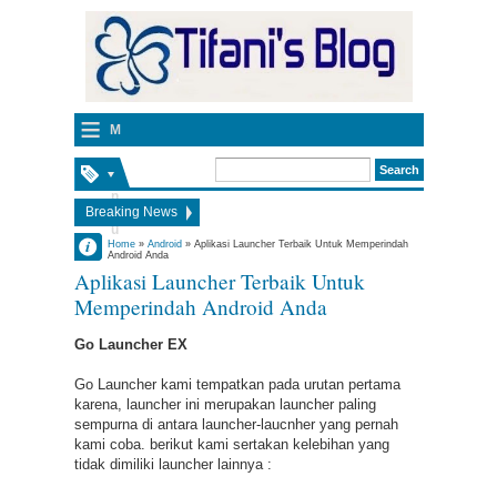
≡
M
e
n
Breaking News
u
Indonesian Independence Day - Toastmasters Speech Script
Admin
Home
»
Android
»
Aplikasi Launcher Terbaik Untuk Memperindah
Android Anda
Mentoring vs Coaching
7:50:00 PM
Aplikasi Launcher Terbaik Untuk
No Comment
Things I have learned as a leader – communication style
Memperindah Android Anda
The Physics of Marketing
Go Launcher EX
Things I have learned as a leader - leadership style
Pengalaman Karantina Rumah di Polandia [COVID-19]
Go Launcher kami tempatkan pada urutan pertama
karena, launcher ini merupakan launcher paling
Memasuki New Normal di Polandia
sempurna di antara launcher-laucnher yang pernah
Antara Teman dan Prinsip
kami coba. berikut kami sertakan kelebihan yang
Cara Ibadah Tepat Waktu di Polandia
tidak dimiliki launcher lainnya :
Impostor Syndrome dan Tinggal di Luar Negeri