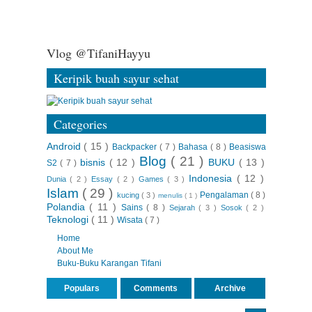
Vlog @TifaniHayyu
Keripik buah sayur sehat
Categories
Android
( 15 )
Backpacker
( 7 )
Bahasa
( 8 )
Beasiswa
Blog
( 21 )
bisnis
( 12 )
BUKU
( 13 )
S2
( 7 )
Indonesia
( 12 )
Dunia
( 2 )
Essay
( 2 )
Games
( 3 )
Islam
( 29 )
Pengalaman
( 8 )
kucing
( 3 )
menulis
( 1 )
Polandia
( 11 )
Sains
( 8 )
Sejarah
( 3 )
Sosok
( 2 )
Teknologi
( 11 )
Wisata
( 7 )
Home
About Me
Buku-Buku Karangan Tifani
Populars
Comments
Archive